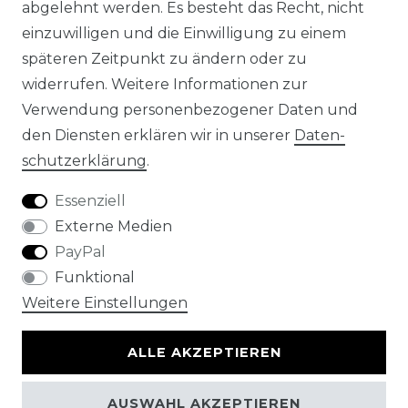
abgelehnt werden. Es besteht das Recht, nicht
einzuwilligen und die Einwilligung zu einem
DE
späteren Zeitpunkt zu ändern oder zu
FR
widerrufen. Weitere Informationen zur
Verwendung personenbezogener Daten und
ES
den Diensten erklären wir in unserer
Daten­
schutz­erklärung
.
Essenziell
Externe Medien
Impressum
Daten­schutz­erklärung
AGB
PayPal
Funktional
Weitere Einstellungen
Kontakt
ALLE AKZEPTIEREN
AUSWAHL AKZEPTIEREN