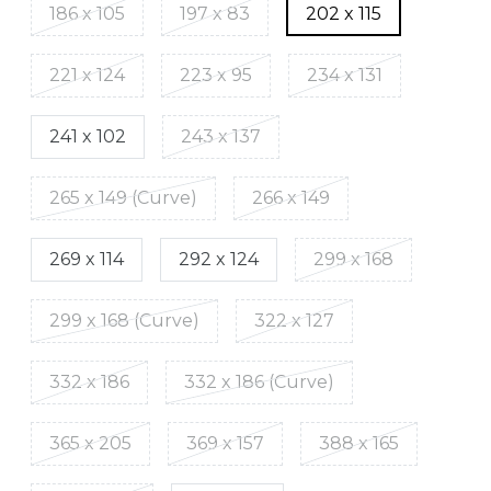
186 x 105
197 x 83
202 x 115
221 x 124
223 x 95
234 x 131
241 x 102
243 x 137
265 x 149 (Curve)
266 x 149
269 x 114
292 x 124
299 x 168
299 x 168 (Curve)
322 x 127
332 x 186
332 x 186 (Curve)
365 x 205
369 x 157
388 x 165