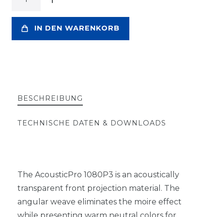
IN DEN WARENKORB
BESCHREIBUNG
TECHNISCHE DATEN & DOWNLOADS
The AcousticPro 1080P3 is an acoustically
transparent front projection material. The
angular weave eliminates the moire effect
while presenting warm neutral colors for