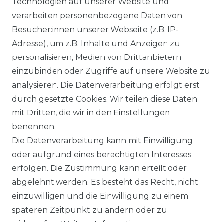
Technologien auf unserer Website und
verarbeiten personenbezogene Daten von
INFORMATIONEN
Besucher:innen unserer Webseite (z.B. IP-
Adresse), um z.B. Inhalte und Anzeigen zu
ZAHLUNG
personalisieren, Medien von Drittanbietern
LIEFERUNG
einzubinden oder Zugriffe auf unsere Website zu
analysieren. Die Datenverarbeitung erfolgt erst
NACHHALTIGKEIT
durch gesetzte Cookies. Wir teilen diese Daten
mit Dritten, die wir in den Einstellungen
ÜBER UNS
benennen.
Die Datenverarbeitung kann mit Einwilligung
FÜR B2C
oder aufgrund eines berechtigten Interesses
erfolgen. Die Zustimmung kann erteilt oder
EN
abgelehnt werden. Es besteht das Recht, nicht
einzuwilligen und die Einwilligung zu einem
DE
späteren Zeitpunkt zu ändern oder zu